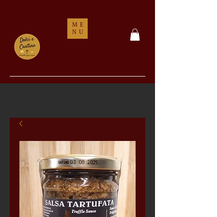
ME
NU