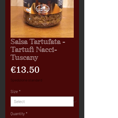
Salsa Tartufata -
Tartufi Nacci-
Tuscany
Price
€13.50
Spedizione standard
Size
*
Quantity
*