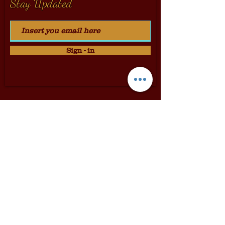
Stay Updated
Sign - in
Dolci & Cantine
Via Dei Pellegrini 24
Siena
Italy