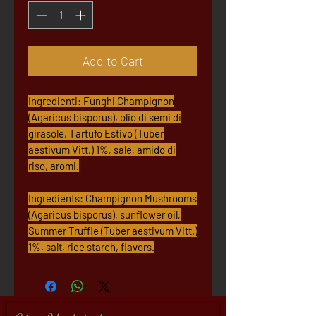
Add to Cart
Ingredienti: Funghi Champignon
(Agaricus bisporus), olio di semi di
girasole, Tartufo Estivo (Tuber
aestivum Vitt.) 1%, sale, amido di
riso, aromi.
Ingredients: Champignon Mushrooms
(Agaricus bisporus), sunflower oil,
Summer Truffle (Tuber aestivum Vitt.)
1%, salt, rice starch, flavors.