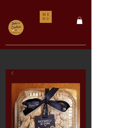
ME
NU