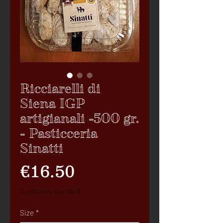
Ricciarelli di
Siena IGP
artigianali -500 gr.
- Pasticceria
Sinatti
Price
€16.50
Spedizione standard
Size
*