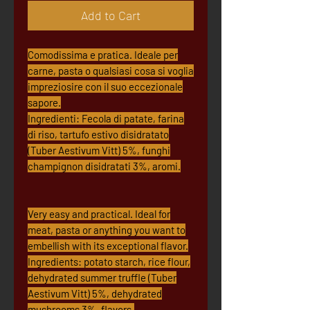
Add to Cart
Comodissima e pratica. Ideale per
carne, pasta o qualsiasi cosa si voglia
impreziosire con il suo eccezionale
sapore.
Ingredienti: Fecola di patate, farina
di riso, tartufo estivo disidratato
(Tuber Aestivum Vitt) 5%, funghi
champignon disidratati 3%, aromi.
Very easy and practical. Ideal for
meat, pasta or anything you want to
embellish with its exceptional flavor.
Ingredients: potato starch, rice flour,
dehydrated summer truffle (Tuber
Aestivum Vitt) 5%, dehydrated
mushrooms 3%, flavors.