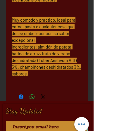
Muy comodo y practico. Ideal para
carne, pasta o cualquier cosa que
desee embellecer con su sabor
excepcional.
Ingredientes: almidón de patata,
harina de arroz, trufa de verano
deshidratada (Tuber Aestivum Vitt)
5%, champiñones deshidratados 3%,
sabores.
Stay Updated