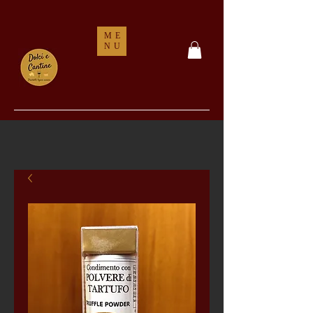
ME
NU