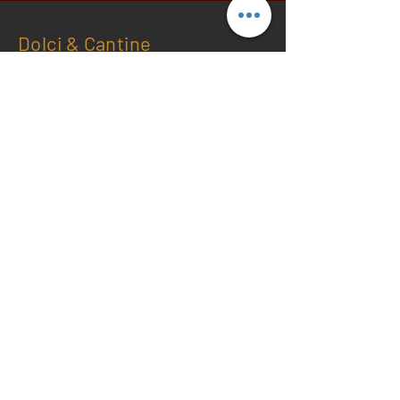
Dolci & Cantine
Via Dei Pellegrini 24
Siena
Italy