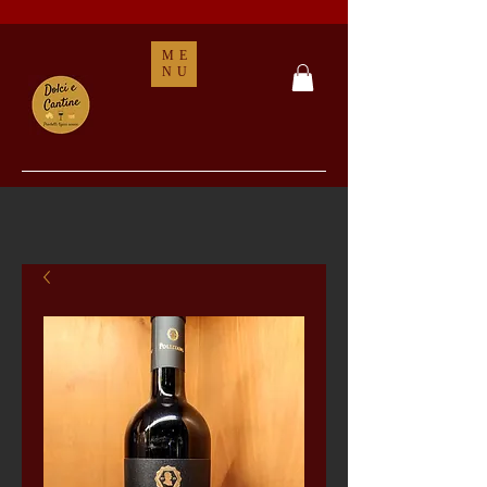
ME
NU