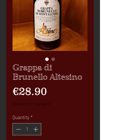
Grappa di
Brunello Altesino
Price
€28.90
Spedizione standard
Quantity
*