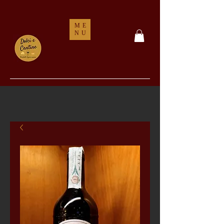
ME
NU