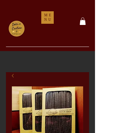
ME
NU