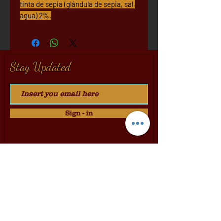
tinta de sepia (glándula de sepia, sal,
agua) 2%.
Stay Updated
Sign - in
Dolci & Cantine
Via Dei Pellegrini 24