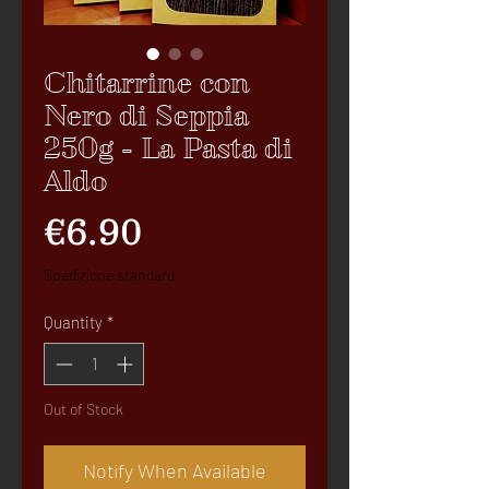
Chitarrine con
Nero di Seppia
250g - La Pasta di
Aldo
Price
€6.90
Spedizione standard
Quantity
*
Out of Stock
Notify When Available