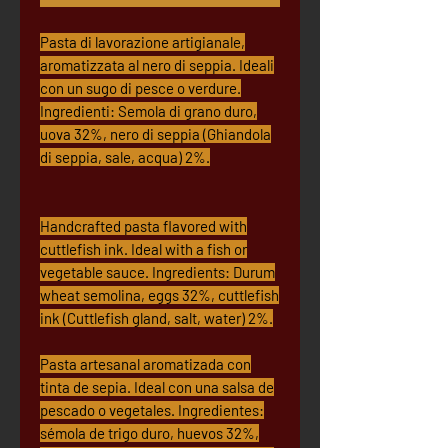
Pasta di lavorazione artigianale,
aromatizzata al nero di seppia. Ideali
con un sugo di pesce o verdure.
Ingredienti: Semola di grano duro,
uova 32%, nero di seppia (Ghiandola
di seppia, sale, acqua) 2%.
Handcrafted pasta flavored with
cuttlefish ink. Ideal with a fish or
vegetable sauce. Ingredients: Durum
wheat semolina, eggs 32%, cuttlefish
ink (Cuttlefish gland, salt, water) 2%.
Pasta artesanal aromatizada con
tinta de sepia. Ideal con una salsa de
pescado o vegetales. Ingredientes:
sémola de trigo duro, huevos 32%,